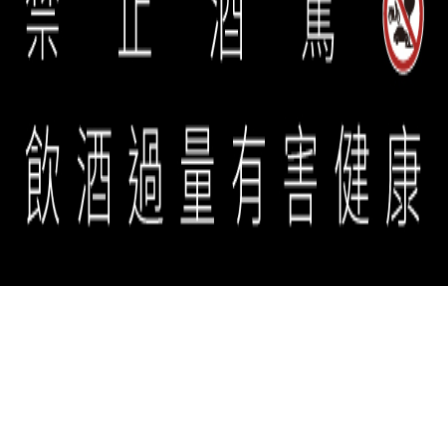
誠品生活餐旅事業群 copyright © 2026 eslite spectrum all rights
reserved.