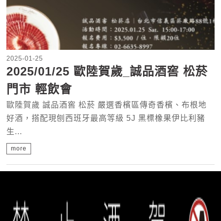
2025-01-25
2025/01/25 歐陸賀歲_誠品酒窖 松菸
門市 輕飲會
歐陸賀歲 誠品酒窖 松菸 嚴選香檳區傳奇香檳、布根地
好酒，搭配現刨西班牙最高等級 5J 黑標橡果伊比利豬
生...
more
«
17
18
19
20
21
22
23
24
25
26
»