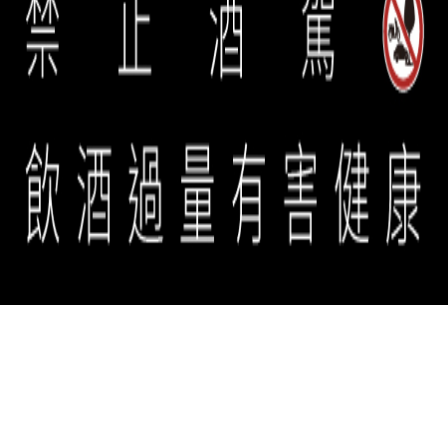
誠品生活餐旅事業群 copyright © 2026 eslite spectrum all rights
reserved.