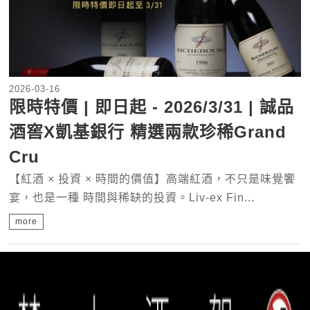
2026-03-16
限時特價 | 即日起 - 2026/3/31 | 誠品
酒窖X凱基銀行 精選兩款珍稀Grand
Cru
【紅酒 × 投資 × 時間的價值】高端紅酒，不只是味覺饗
宴，也是一種 時間與稀缺的投資。Liv-ex Fin...
more
1
2
3
4
5
6
7
8
»