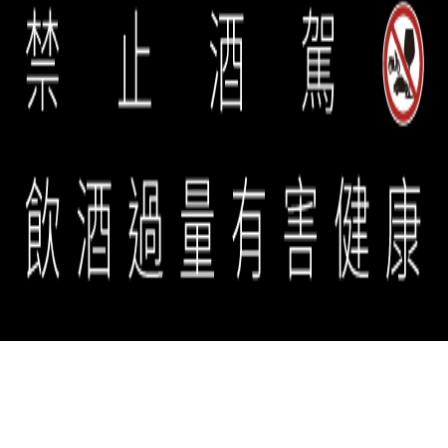
誠品生活餐旅事業群 copyright © 2026 eslite spectrum all rights
reserved.