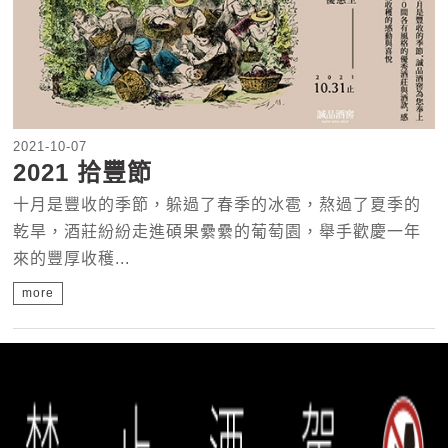
2021-10-07
2021 拾豐節
十月是豐收的季節，躲過了春季的冰雹，熬過了夏季的
乾旱，酒莊紛紛走進碩果纍纍的葡萄園，舉手歡慶一年
來的豐厚收穫...
more
«
1
2
3
4
5
6
7
8
»