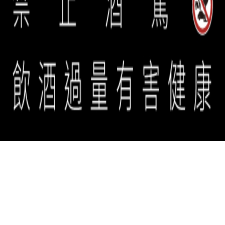
誠品生活餐旅事業群 copyright © 2026 eslite spectrum all rights
reserved.