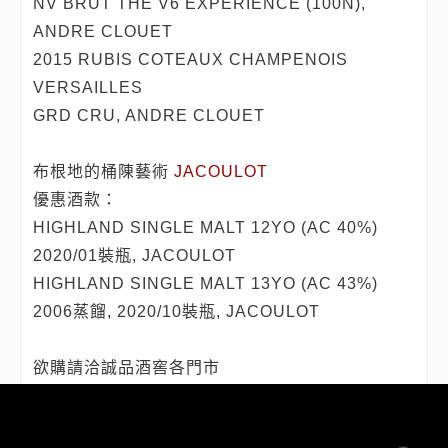
NV BRUT THE V6 EXPERIENCE (100N),
ANDRE CLOUET
2015 RUBIS COTEAUX CHAMPENOIS
VERSAILLES
GRD CRU, ANDRE CLOUET
布根地的桶陳藝術
JACOULOT
優惠酒款：
HIGHLAND SINGLE MALT 12YO (AC 40%)
2020/01裝瓶, JACOULOT
HIGHLAND SINGLE MALT 13YO (AC 43%)
2006蒸餾, 2020/10裝瓶, JACOULOT
欲購請洽誠品酒窖各門市
信義店 | 02-6639-9907
安和店 | 02-2755-2889