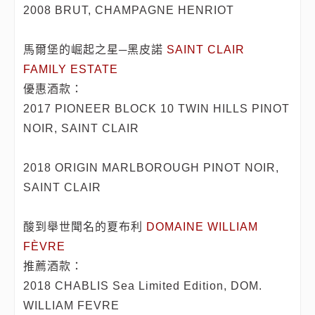
2008 BRUT, CHAMPAGNE HENRIOT
馬爾堡的崛起之星─黑皮諾
SAINT CLAIR
FAMILY ESTATE
優惠酒款：
2017 PIONEER BLOCK 10 TWIN HILLS PINOT
NOIR, SAINT CLAIR
2018 ORIGIN MARLBOROUGH PINOT NOIR,
SAINT CLAIR
酸到舉世聞名的夏布利
DOMAINE WILLIAM
FÈVRE
推薦酒款：
2018 CHABLIS Sea Limited Edition, DOM.
WILLIAM FEVRE