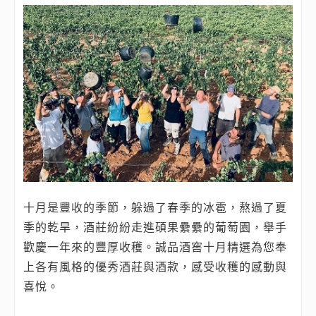
十月是豐收的季節，躲過了春季的冰雹，熬過了夏
季的乾旱，酒莊紛紛走進碩果纍纍的葡萄園，舉手
歡慶一年來的豐厚收穫。誠品酒窖十月精選為您奉
上各有風格的優秀酒莊與酒款，感受收穫的感動與
喜悅。