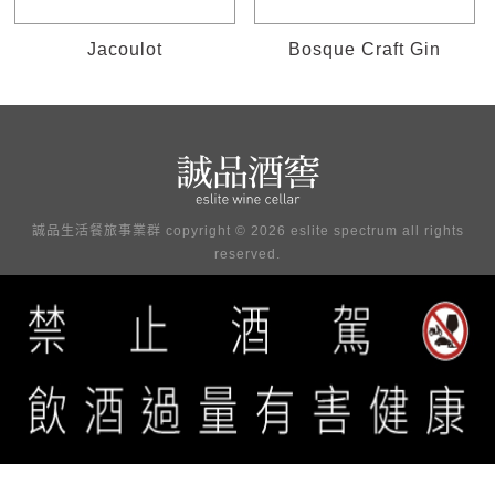
Jacoulot
Bosque Craft Gin
誠品生活餐旅事業群 copyright © 2026 eslite spectrum all rights
reserved.