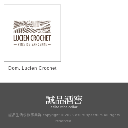
Dom. Lucien Crochet
誠品生活餐旅事業群 copyright © 2026 eslite spectrum all rights
reserved.