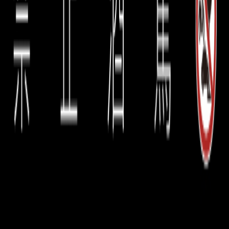
淡雅辛香與冷涼礦物氣息，入口呈現中至中偏上的
酒體，單寧細密如絲，結構深藏卻不張揚，風格並
非強勢外放，而是以層層內斂的節奏緩緩堆疊，最
終收於綿長而安靜的餘韻之中。
2012｜Score：93｜適飲期：2025–2040｜限量
6 瓶
2012 產量極低、品質高度集中，經歷春季霜害、
冰雹與開花不均，最終留下的果實成熟度與濃縮度
格外出色。酒款展現出強烈而精準的地塊個性：黑
櫻桃、黑李與乾燥花香交織深色香料與礦物氣息，
酒體緊密集中，單寧結構紮實卻細緻，線條清晰且
富有張力。