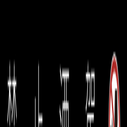
2002｜Score：97｜適飲期：2016–2034｜限量
4 瓶
2002得成熟度與酸度恰到好處；展現出少見而迷人
的收斂力量——成熟黑櫻桃與乾燥玫瑰的香氣交織