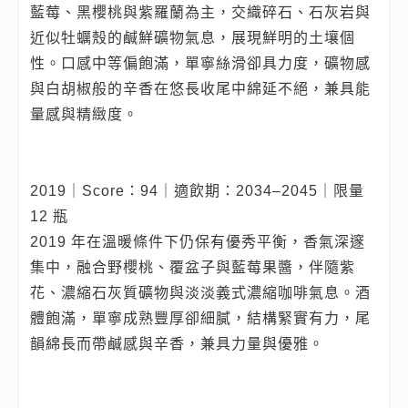
藍莓、黑櫻桃與紫羅蘭為主，交織碎石、石灰岩與
近似牡蠣殼的鹹鮮礦物氣息，展現鮮明的土壤個
性。口感中等偏飽滿，單寧絲滑卻具力度，礦物感
與白胡椒般的辛香在悠長收尾中綿延不絕，兼具能
量感與精緻度。
2019｜Score：94｜適飲期：2034–2045｜限量
12 瓶
2019 年在溫暖條件下仍保有優秀平衡，香氣深邃
集中，融合野櫻桃、覆盆子與藍莓果醬，伴隨紫
花、濃縮石灰質礦物與淡淡義式濃縮咖啡氣息。酒
體飽滿，單寧成熟豐厚卻細膩，結構緊實有力，尾
韻綿長而帶鹹感與辛香，兼具力量與優雅。