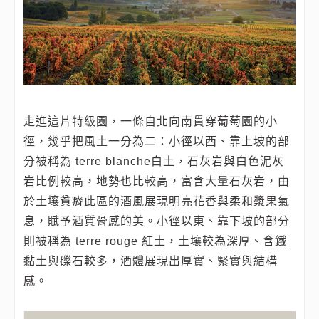
走進這片特級園，一條自北向南貫穿葡萄園的小
徑，幾乎把風土一分為二：小徑以西、靠上坡的部
分被稱為 terre blanche白土，石灰岩與白色泥灰
岩比例較高，地勢也比較高，富含大量石灰岩，由
於土壤貧瘠此區的酒風展現明亮花香與柔和漿果氣
息，賦予酒質骨感的美。小徑以東、靠下坡的部分
則被稱為 terre rouge 紅土，土壤較為深厚、含鐵
黏土與礫石較多，酒體展現出厚實、緊實與結構
感。