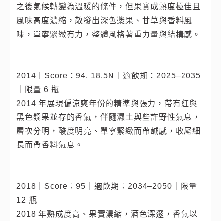
之後氣候轉變為溫暖的條件，但果實成熟度極佳且
風味高度濃縮，散發出深色漿果、甘草與香料風
味，單寧緊緻有力，整體風格著重力量與結構感。
2014｜Score：94, 18.5N｜適飲期：2025–2035
｜限量 6 瓶
2014 年展現偏涼爽年份的精準與張力，帶有紅與
黑色漿果並存的香氣，伴隨濕土與些許野性氣息，
層次分明，酸度明亮、單寧緊緻而帶鹹感，收尾細
長而帶香料氣息。
2018｜Score：95｜適飲期：2034–2050｜限量
12 瓶
2018 年熟成度高、果實濃縮，酒色深邃，香氣以