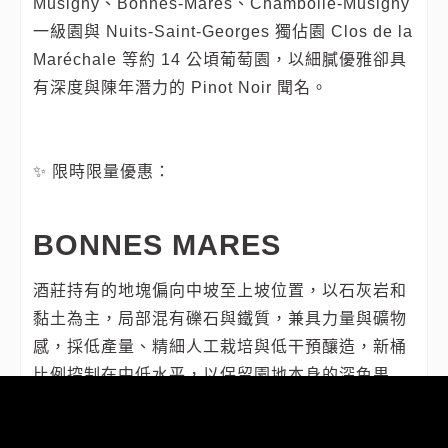
Musigny、Bonnes-Mares、Chambolle-Musigny
一級園與 Nuits-Saint-Georges 獨佔園 Clos de la
Maréchale 等約 14 公頃葡萄園，以細膩優雅卻具
有深度與陳年潛力的 Pinot Noir 聞名。
✨ 限時限量優惠：
BONNES MARES
酒莊持有的地塊偏向中坡至上坡位置，以石灰岩和
黏土為主，局部混有礫石與鐵質，兼具力量與礦物
感，採低產量、精細人工栽培與低干預釀造，新桶
比例控制在中低水平，以保留園地本身的深色果
實、香料與礦物個性，以絲絨般單寧與修長餘韻收
尾。