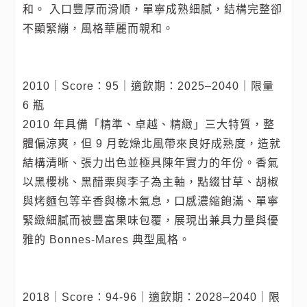
和。 入口豐厚而滑順，單寧成熟細膩，結構完整卻
不顯緊繃，風格華麗而親和。
2010｜Score：95｜適飲期：2025–2040｜限量
6 瓶
2010 年具備「精準、卓越、精緻」三大特質，整
體偏涼爽，但 9 月乾燥北風帶來良好成熟度，造就
結構清晰、張力出色並極具陳年實力的年份。香氣
以黑櫻桃、黑醋栗與李子為主軸，點綴甘草、胡椒
與烤麵包等辛香與橡木氣息，口感濃縮飽滿、單寧
緊緻細膩而被豐富果味包覆，展現出兼具力量與優
雅的 Bonnes‑Mares 典型風格。
2018｜Score：94-96｜適飲期：2028–2040｜限