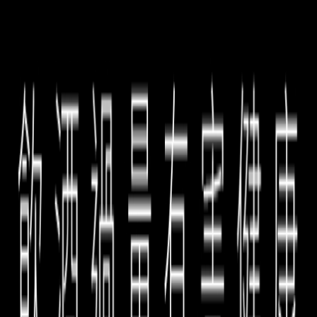
Laurent Ponsot
【忠於自我】前衛個性名家
Laurent Ponsot 在 Côte de Nuits 深耕數十年，
2017 年自家族酒莊獨立後，以 Laurent Ponsot
SAS 之名於 Gilly‑lès‑Cîteaux 展開新篇章，結合
對布根地風土的敏銳與實驗精神，專注釀造精準、
忠於風土特色的酒款。酒莊僅與少數嚴選的葡萄園
主合作，從葡萄來源、釀造到裝瓶與運送皆全程控
溫，並採用專利瓶塞與防偽封條，兼顧長期熟成潛
力與酒款在離開酒莊後的穩定品質，致力於釀造理
想中的頂級訂製酒Haute Couture Wines。在守舊
傳承與創新間，Laurent Ponsot 已成為布根地最
具環保與現代化的耀眼指標。