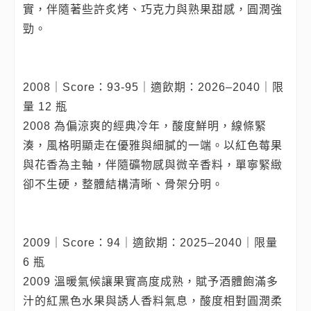
實，伴隨著些許炙烤、巧克力與熟果甜感，圓潤強
勁。
2008｜Score：93-95｜適飲期：2026–2040｜限
量 12 瓶
2008 為偏涼爽的經典冷年，酸度鮮明，線條緊
湊，風格明顯走在優雅與細膩的一端。以紅色莓果
與花香為主軸，伴隨礦物感與微辛香料，單寧緊緻
卻不生硬，整體結構清晰、骨架分明。
2009｜Score：94｜適飲期：2025–2040｜限量
6 瓶
2009 溫暖氣候讓果實高度成熟，賦予酒體飽滿多
汁的紅黑色水果與誘人香料氣息，酸度相對圓潤柔