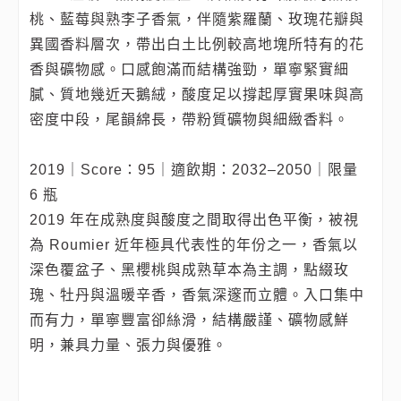
桃、藍莓與熟李子香氣，伴隨紫羅蘭、玫瑰花瓣與
異國香料層次，帶出白土比例較高地塊所特有的花
香與礦物感。口感飽滿而結構強勁，單寧緊實細
膩、質地幾近天鵝絨，酸度足以撐起厚實果味與高
密度中段，尾韻綿長，帶粉質礦物與細緻香料。
2019｜Score：95｜適飲期：2032–2050｜限量
6 瓶
2019 年在成熟度與酸度之間取得出色平衡，被視
為 Roumier 近年極具代表性的年份之一，香氣以
深色覆盆子、黑櫻桃與成熟草本為主調，點綴玫
瑰、牡丹與溫暖辛香，香氣深邃而立體。入口集中
而有力，單寧豐富卻絲滑，結構嚴謹、礦物感鮮
明，兼具力量、張力與優雅。