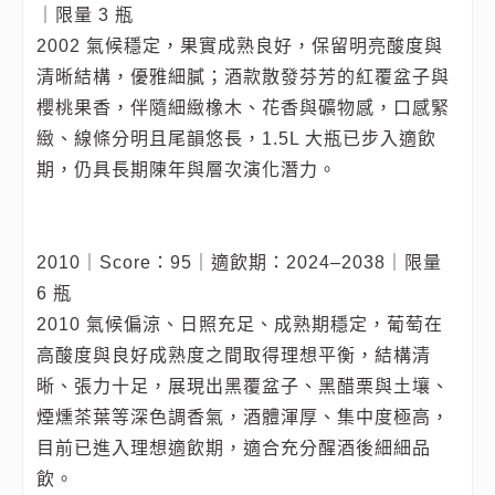
｜限量 3 瓶
2002 氣候穩定，果實成熟良好，保留明亮酸度與
清晰結構，優雅細膩；酒款散發芬芳的紅覆盆子與
櫻桃果香，伴隨細緻橡木、花香與礦物感，口感緊
緻、線條分明且尾韻悠長，1.5L 大瓶已步入適飲
期，仍具長期陳年與層次演化潛力。
2010｜Score：95｜適飲期：2024–2038｜限量
6 瓶
2010 氣候偏涼、日照充足、成熟期穩定，葡萄在
高酸度與良好成熟度之間取得理想平衡，結構清
晰、張力十足，展現出黑覆盆子、黑醋栗與土壤、
煙燻茶葉等深色調香氣，酒體渾厚、集中度極高，
目前已進入理想適飲期，適合充分醒酒後細細品
飲。