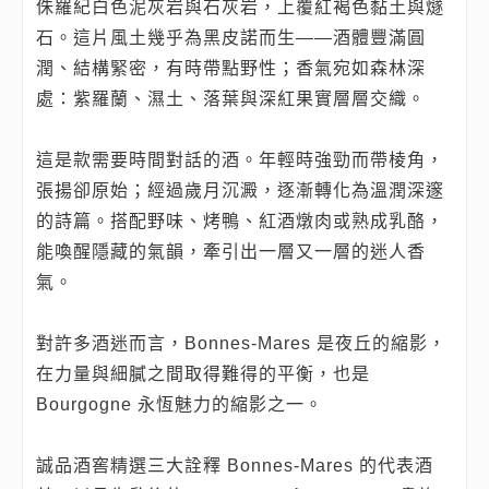
侏羅紀白色泥灰岩與石灰岩，上覆紅褐色黏土與燧
石。這片風土幾乎為黑皮諾而生——酒體豐滿圓
潤、結構緊密，有時帶點野性；香氣宛如森林深
處：紫羅蘭、濕土、落葉與深紅果實層層交織。
這是款需要時間對話的酒。年輕時強勁而帶棱角，
張揚卻原始；經過歲月沉澱，逐漸轉化為溫潤深邃
的詩篇。搭配野味、烤鴨、紅酒燉肉或熟成乳酪，
能喚醒隱藏的氣韻，牽引出一層又一層的迷人香
氣。
對許多酒迷而言，Bonnes‑Mares 是夜丘的縮影，
在力量與細膩之間取得難得的平衡，也是
Bourgogne 永恆魅力的縮影之一。
誠品酒窖精選三大詮釋 Bonnes‑Mares 的代表酒