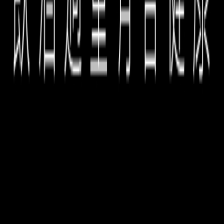
Laurent Ponsot 所釀製每款佳釀，點點滴滴都來
自大自然恩賜與靈感，他決心簡化除了法定地區/村
莊/等級命名外，瑣碎複雜的地塊名稱，改以大自然
相對應的花草芬芳，白酒以花為名，紅酒以樹命
名，讓人不由自主細細品玩味其一花一世界的無窮
奧妙。
▶Laurent Ponsot 介紹
✨ 限時限量優惠：
BONNES MARES Cuvee
de l'Amandier (the first
vintage)