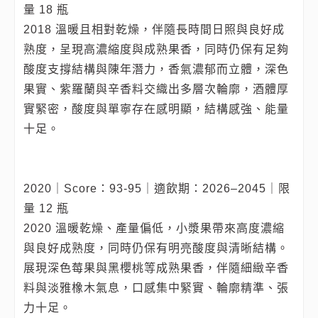
量 18 瓶
2018 溫暖且相對乾燥，伴隨長時間日照與良好成
熟度，呈現高濃縮度與成熟果香，同時仍保有足夠
酸度支撐結構與陳年潛力，香氣濃郁而立體，深色
果實、紫羅蘭與辛香料交織出多層次輪廓，酒體厚
實緊密，酸度與單寧存在感明顯，結構感強、能量
十足。
2020｜Score：93-95｜適飲期：2026–2045｜限
量 12 瓶
2020 溫暖乾燥、產量偏低，小漿果帶來高度濃縮
與良好成熟度，同時仍保有明亮酸度與清晰結構。
展現深色莓果與黑櫻桃等成熟果香，伴隨細緻辛香
料與淡雅橡木氣息，口感集中緊實、輪廓精準、張
力十足。