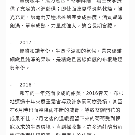
豐饒暖年，潛力無限。冬季降雨，為生長季提
供了充足的水源儲備；即使面臨夏季炎熱乾燥，陽
光充足，讓葡萄安穩地達到完美成熟度，酒質豐沛
飽滿、單寧成熟，力量感強大，適合長期窖藏。
-
2017：
優雅和諧年份，生長季溫和的氣候，帶來優雅
細緻且純淨的果味，是精緻且富線條感的布根地經
典年份。
-
2016：
艱辛的一年然而收成的甜美。2016春天，布根
地遭遇十年來嚴重霜害導致許多葡萄樹受損，甚至
在6月時也面臨降雨不斷的威脅，導致整體開花的
成果不佳，7月之後的溫暖讓留下來的葡萄受到夢
寐以求的生長環境。直到採收期，許多酒莊釀出酒