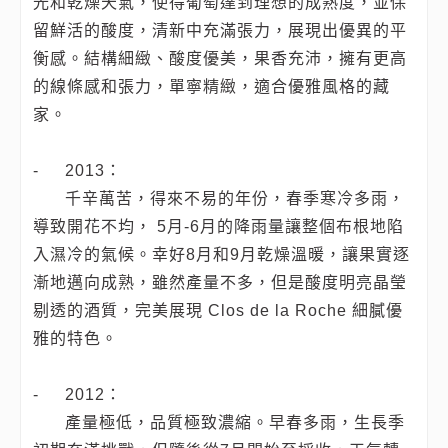
光和乾燥天氣，使得葡萄達到理想的成熟度，並保
留鮮活的酸度，清新中充滿張力，展現出優異的平
衡感。結構細緻、酸度優美，果香充沛，擁有更高
的線條感和張力，單寧精緻，適合優雅風格的藏
家。
-
2013：
千辛萬苦，得來不易的年份，春季寒冷多雨，
導致開花不均， 5月-6月的降雨量讓整個布根地陷
入濕冷的氣候。幸好8月和9月乾燥溫暖，讓果實逐
漸地邁向成熟，雖然產量不多，但是酸度明亮晶瑩
剔透的酒質，完美展現 Clos de la Roche 細膩優
雅的特色。
-
2012：
產量極低，品質極致濃縮。早春多雨，生長季