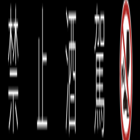
特級園巡禮：第二篇章 Clos Saint-Denis 溫柔與
力量的紳士
數量有限 請先詢問有無庫存
請至
誠品酒窖全台門市選購
或
私訊
誠品酒窖
LINE
官方帳號
📍
誠品酒窖全台門市
松菸｜
02-6635-8997
| 誠品生活松菸 1F
安和｜
02-2755-2889
| 台北市敦化南路二段
81巷46號
新光三越 Diamond Towers｜
02-8771-