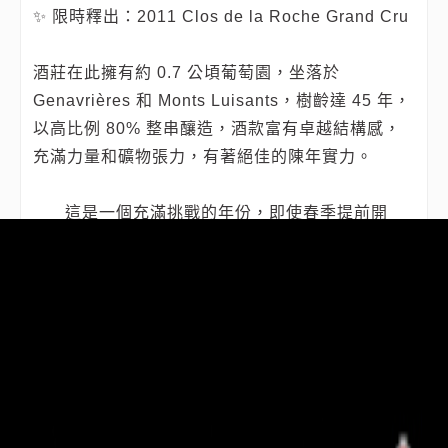
✨ 限時釋出：2011 Clos de la Roche Grand Cru
酒莊在此擁有約 0.7 公頃葡萄園，坐落於
Genavrières 和 Monts Luisants，樹齡達 45 年，
以高比例 80% 整串釀造，酒款富有卓越結構感，
充滿力量和礦物張力，有著絕佳的陳年實力。
這是一個充滿挑戰的年份，即使春季提前開
花，夏季的涼爽多雨嚴峻考驗了酒莊的篩選技術。
DOMAINE LIGNIER-MICHELOT 透過嚴格篩選與
精準釀製，，成功地展現了該年份的優雅與純粹。
相關文章：
特級園巡禮：第三篇章 Bonnes‑Mares Grand Cru
芬芳之外的凝聚力