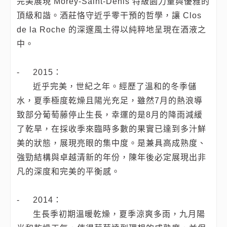
完美展現 Morey-Saint-Denis 特級園力量與優雅的
頂級和諧。酒莊恪守近乎零干預的哲學，讓 Clos
de la Roche 的深邃風土得以純粹地呈現在酒液之
中。
-
2015：
近乎完美，世紀之年。經歷了溫和的冬季儲
水，夏季極度乾燥且陽光充足，雖然7月的熱浪導
致部分葡萄藤停止生長，幸運的是8月的降雨減緩
了乾旱，在採收季來臨時多數的果實已達到多汁鮮
美的狀態，展現亮眼的集中度。是兼具高成熟度、
強勁結構與卓越清新的年份，陳年後必定展現出非
凡的深度和完美的平衡感。
-
2014：
生長季初期溫暖乾燥，夏季涼爽多雨，九月陽