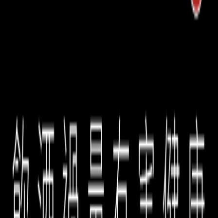
6598
| 新光三越Diamond Towers一館 4 F
新店｜
02-2910-2688
| 誠品生活新店 1F
台中 480｜
04-2252-8199
| 誠品生活480
1F
台南｜
06-2925-998
| 誠品生活台南 3F
關注我們
🔔
▶ Instagram：
@eslite_wine_cellar
▶ Facebook：
eslitewinecellar
▶ LINE 官方帳號：
誠品酒窖 LINE
官方帳號
誠品酒窖保有最終修改、變更、活動解釋及取消本
活動之權利，若有相關異動將公告於網站，恕不另
行通知