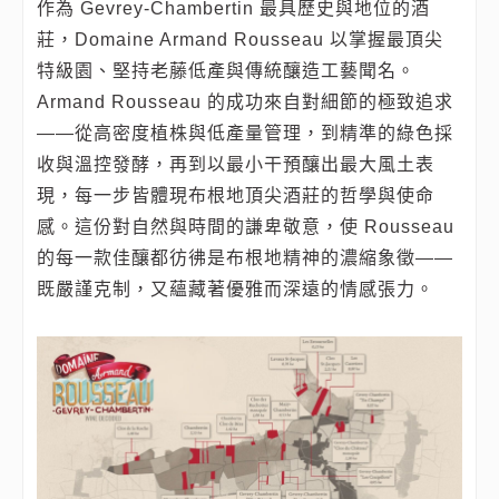
作為 Gevrey-Chambertin 最具歷史與地位的酒
莊，Domaine Armand Rousseau 以掌握最頂尖
特級園、堅持老藤低產與傳統釀造工藝聞名。
Armand Rousseau 的成功來自對細節的極致追求
——從高密度植株與低產量管理，到精準的綠色採
收與溫控發酵，再到以最小干預釀出最大風土表
現，每一步皆體現布根地頂尖酒莊的哲學與使命
感。這份對自然與時間的謙卑敬意，使 Rousseau
的每一款佳釀都彷彿是布根地精神的濃縮象徵——
既嚴謹克制，又蘊藏著優雅而深遠的情感張力。