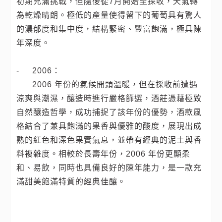
初期充滿挑戰，但隨後從7月開始至採收，天氣轉
為乾燥晴朗。極低的產量使得留下的葡萄具有驚人
的濃郁度和集中度，結構緊密、豐富飽滿，極具陳
年深度。
-
2006：
2006 年份的氣候開頭溫暖，但在採收前遭遇
涼爽與潮濕，釀造時進行嚴格篩選，酒莊憑藉極致
自然釀造哲學，成功捕捉了該年份的優勢，酒款風
格結合了兼具飽滿的果香與優雅的酸度，展現出成
熟的紅色和深色果實氣息，並帶有經典的泥土與香
料複雜度。相較於長壽年份，2006 年份更顯柔
和、易飲，同時也具備良好的陳年能力，是一款充
滿甜美飽滿特質的經典佳釀。