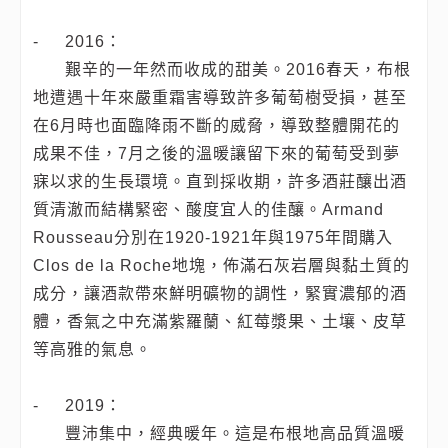
-
2016：
艱辛的一年然而收成的甜美。2016春天，布根
地遭遇十年來嚴重霜害導致許多葡萄樹受損，甚至
在6月時也面臨降雨不斷的威脅，導致整體開花的
成果不佳，7月之後的溫暖讓留下來的葡萄受到夢
寐以求的生長環境。直到採收期，許多酒莊釀出酒
質清澈而結構緊密、酸度宜人的佳釀。Armand
Rousseau分別在1920-1921年與1975年間購入
Clos de la Roche地塊，佈滿石灰岩層與黏土質的
成分，讓酒款帶來鮮明礦物的調性，緊實濃郁的酒
體，香氣之中充滿紫羅蘭、紅莓漿果、土壤、皮草
等高雅的氣息。
-
2019：
豐沛集中，經典暖年。這是布根地高品質溫暖