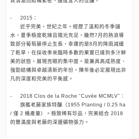
質清澈而結構緊密、酸度宜人的佳釀。
-
2015：
近乎完美，世紀之年。經歷了溫和的冬季儲
水，夏季極度乾燥且陽光充足，雖然7月的熱浪導
致部分葡萄藤停止生長，幸運的是8月的降雨減緩
了乾旱，在採收季來臨時多數的果實已達到多汁鮮
美的狀態，展現亮眼的集中度。是兼具高成熟度、
強勁結構與卓越清新的年份，陳年後必定展現出非
凡的深度和完美的平衡感。
-
2018 Clos de la Roche "Cuvée MCMLV"：
旗艦老藤家族特釀（1955 Planting / 0.25 ha
/ 僅 2 桶產量）。極致稀有珍品，完美結合 2018
的豐滿度與老藤的深邃礦物張力。