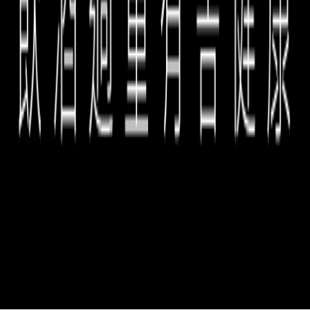
誠品生活餐旅事業群 copyright © 2026 eslite spectrum all rights
reserved.