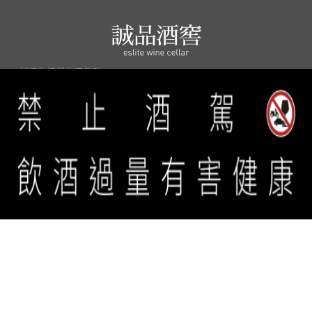
誠品生活餐旅事業群 copyright © 2026 eslite spectrum all rights
reserved.