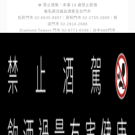
🚫 禁止酒駕｜未滿 18 歲禁止飲酒
報名請洽誠品酒窖全台門市
松菸門市 02-6635-8997｜安和門市 02-2755-2889｜新
店門市 02-2910-2688
Diamond Towers 門市 02-8771-6598｜台中480門市
04-2252-8199｜台南門市 06-2925-998
誠品酒窖保有最終修改、變更、活動解釋及取消本活動之權
利， 若有相關異動將公告於網站，恕不另行通知。
誠品生活餐旅事業群 copyright © 2026 eslite spectrum all rights
reserved.