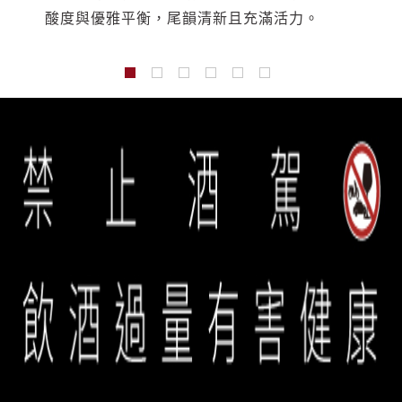
和諧，酸度柔和，尾韻乾淨且富有延展性。
有層次。
豐富集中，質地細緻，尾韻悠長且帶有礦物
酸度與優雅平衡，尾韻清新且充滿活力。
細膩圓潤，展現優雅結構與悠長尾韻。
杏仁與柑橘皮香氣，口感融合熟蘋果與明亮
感。
酸度，結構均衡，兼具即飲愉悅與陳年潛
力。
誠品生活餐旅事業群 copyright © 2026 eslite spectrum all rights
reserved.