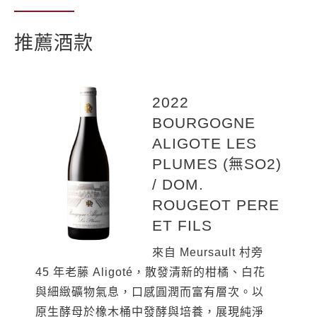
推薦酒款
2022
2022 POMMARD
2022
2022
2022
2022
BOURGOGNE
COLS DES
MEURSAULT
BOURGOGNE
MEURSAULT-
MONTHELIE LES
ALIGOTE LES
ROSES
SOUS LA VELLE
COTE D'OR LES
CHARMES 1ER
TOISIERES/
PLUMES (無SO2)
MONOPOLE (25-
(有SO2) / DOM.
GRANDES
CRU / DOM.
DOM. ROUGEOT
/ DOM.
30% new oak)/
ROUGEOT PERE
GOUTTES (有
ROUGEOT PERE
PERE ET FILS
ROUGEOT PERE
DOM. ROUGEOT
ET FILS
SO2) / DOM.
ET FILS
來自 Monthélie 村
ET FILS
PERE ET FILS
ROUGEOT PERE
Les Toisières 地塊，
來自約 55 年老藤地
位於 Meursault 南
ET FILS
位於 Meursault 對
塊，散發成熟白果、
端、近 Puligny 區域
來自 Meursault 村旁
來自 Pommard 村低
側，展現出精準而均衡的白酒風格，結構細
柑橘與細緻奶油氣息，酒體圓潤飽滿，同時
的 Les Charmes 村內園，展現出飽滿而優
45 年老藤 Aligoté，散發清新的柑橘、白花
坡、緊鄰溪流的 Clos des Roses，散發成
位於 Meursault 南側、近 Charmes 區域，
緻且優雅內斂。
保有明亮張力與礦物感。橡木桶中發酵與培
雅的白酒風格，兼具張力與深度。
與細緻礦物氣息，口感圓潤而富有層次。以
熟紅莓與細緻辛香氣息，口感柔順且富有層
此地塊賦予酒款更完整的架構與深度，展現
散發白色水果、蜜瓜與榛果香氣，口感圓潤
養 18 個月，口感純淨細膩，尾韻優雅而富
散發白桃、黃蘋果、榛果與白花香氣，口感
原生酵母於橡木桶中發酵與培養，展現純淨
次。採 100% 整串發酵與橡木桶培養，單寧
出清新而富層次的風格。散發白色洋槐花、