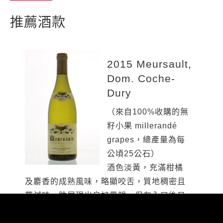
推薦酒款
2015 Meursault,
2011 Meursault
2014 Meursault
2016 Bourgogne
2016 Meursault
2016 Meursault
2011 Meursault,
2014 Meursault
2014 Bourgogne
2014 Meursault
Dom. Coche-
Les Rpugeots,
(Narvaux), Dom.
Blanc, Dom.
Perrieres 1er
Rougeots, Dom.
Dom. Coche-
(Les Perrières),
Blanc, Dom.
(Narvaux), Dom.
Dury
Dom. Coche-
Coche-Dury
Coche-Dury
Cru, Dom.
Coche-Dury
Dury
Dom. Coche-
Coche-Dury
Coche-Dury
Dury
Coche-Dury
Dury
（來自100%收購的無
在香氣的轉變上，即
（受嚴重的霜凍影
（受嚴重的霜凍影
對於Meursault 2011
蘋果，梨，花香和柔
這是一瓶一聞就能感
籽小果 millerandé
能辨識出屬於Coche-
響，產量減少50%以
響，產量減少50%以
的第一印象是，很明
順的木質風味結合成
受到典型「Coche-
就先前品飲的經驗，
（莊主Raphael
白色花卉、西洋梨、
grapes，總產量為每
Dury的靈魂骨架。完
上，南面的葡萄藤有
上）在香草植物風味
顯的充滿香氣，然後
一股令人愉悅的香
Dury」風格的酒款，
香氣上細微的轉變會
Coche在這瓶酒所使
橡木、檸檬皮的爽口
公頃25公石）
美的詮釋與張力，比
許多都有
的襯托之下，檸檬、
些微緩慢收斂，因此
氣。令人印象深刻的
具有極佳的與力道，
漸漸凝聚潛藏的果
用的葡萄堪稱完美，
純淨、優雅內斂的迷
酒色淡黃，充滿柑橘
起一般Meursault村莊
millerandage發育不
萊姆與烤麵包的香氣
強烈建議要先醒酒。
濃郁口感、多汁、圓
充滿能量與礦石風
香，故品飲前強烈建
完全未受霜凍影響）
人香氣，帶有些微礦
及麝香的成熟風味，略顯咬舌，質地稠密且
級酒款，力道更顯強勁，礦石氣息更顯著。
均的狀況）：酒色呈淡黃，柑橘果實與辛香
十分突出。口感多汁且輪廓分明，但仍過於
香氣中有著烤杏仁、烤榛果，剛出爐的麵包
潤和誘人的風味，尾韻帶有一絲鹽味，更引
味，口感平衡良好並帶有肉荳蔻及烤核桃的
議先醒酒。具有優異豐富性且具有相當力
帶有碎石和檸檬的氣味，一嚐就知道是經典
石味，以礦石為主的濃郁口感，柑橘風味的
帶鹹味。雖展現出良好風韻，但在入口後又
入口後肉豆蔻的香氣轉變為辛香料，平衡絕
料的香氣突出。口感多汁且風味集中，是一
年輕，顯現出略為堅硬的酸度，甚至到達尖
及布里歐奶油麵包（布里歐奶油麵包是一種
出清爽的口感，相當誘人。
香氣，尾韻則轉為帶有辛香料風味，具有令
道，卻輕巧轉變為具礦石香氣的中等酒體，
的Perrieres！口感柔滑、濃郁，帶有碎石、
尾韻彷彿在味蕾上跳舞。就跟Narvau同樣出
帶點年輕白酒的緊澀感，最後以優雅綿密的
佳，尾韻充滿驚人深度且持久。真是難得一
瓶兼具柔順與鮮明輪廓的 Bourgogne
銳的程度。這款酒帶有的豐富性深具潛力，
加入大量雞蛋及奶油的麵包種類）；接著展
人印象深刻的深度且相當悠長，是瓶令人驚
帶著些許鹽味，尾韻純淨俐落，具有完美平
檸檬、萊姆、半熟鳳梨、花香與微鹹的礦石
色，令人意外的出色，在我品飲過一些年輕