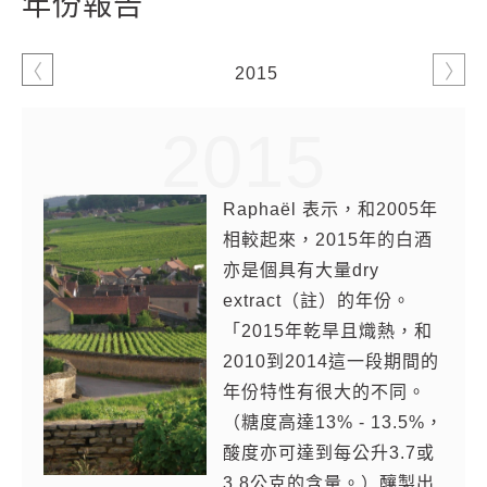
年份報告
2015
2014
2015
2014
Raphaël 表示，和2005年
Jean-François Coche的
相較起來，2015年的白酒
兒子Raphaël已承接酒莊
亦是個具有大量dry
大部分的日常營運工作，
extract（註）的年份。
他提到：「2014又是一個
「2015年乾旱且熾熱，和
因冰雹而大量減產的年
2010到2014這一段期間的
份，擔心葡萄在不同時期
年份特性有很大的不同。
會發生各種不利情形，需
（糖度高達13% - 13.5%，
要隨時在葡萄園裡嚴陣以
酸度亦可達到每公升3.7或
待。我們決定在9/10開始
3.8公克的含量。）釀製出
採收，成熟且純淨的果實