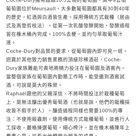
Coche-Dury擁有超過10.5公頃的葡萄園，其中9公頃
葡萄園位於Meursault。大多數葡萄園都具有30到40年
的歷史，紅酒與白酒皆生產。採用傳統方式栽種（居由
式及高登剪枝法）。從第一次乳酸發酵開始，發酵過程
皆在橡木桶內完成。100%去梗，並均勻萃取葡萄汁
液。
Coche-Dury對品質的要求，從葡萄園內即可見一斑。
迥異於其他致力銷售業務的頂級珍稀酒莊，Coche-
Dury家族難能可貴地將精力投注在葡萄園及酒窖內。
當整個家族在葡萄園內勤懇工作時，能受邀到酒窖試
酒，可說是莫大的殊榮。
Raphaël跟他的父親深信，不將時間投注於栽種葡萄
上，是無法釀出優秀葡萄酒（也就是說，他們的栽種採
收皆不假手於人）。釀造過程同樣也需要100%的專
注：不使用殺蟲劑，使用傳統方式栽種葡萄，並進行人
工採收，嚴格揀選葡萄，細心榨汁，並在橡木桶陳年上