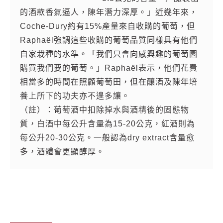
的酒款香氣逼人，陳年潛力深厚。」近幾年來，
讓我們無須花太多心思在篩選果粒上。然而，因
Coche-Dury約有15%產量來自收購的葡萄，但
產量不足，我們也會收購葡萄來增加產量。
Raphaël強調這些收購的葡萄品質同樣具有他們
「釀酒初期的表現讓我們相當失望，但進行橡木
自家栽種的水準。「我們只會向感興趣的葡萄園
桶陳年培養後，情況卻有了驚人的改變，一切開
購買我們要的葡萄。」Raphaël表示，他們花費
始漸入佳境。另外我還發現2014年的酒相當精力
相當多的時間在照顧葡萄田，但在釀酒及陳年培
充沛，隱約具有丹寧質地──我想是歸因於葡萄皮
養上所下的功夫亦不遑多讓。
較厚的緣故。整體來說，我認為2014年相當具有
（註）：葡萄酒中扣除掉水與酒精後的固態物
陳年潛力。」我試了三款放在不同橡木桶但未標
質，白酒中每公升含量為15-20公克，紅酒則為
示葡萄園的Meursault，並將相關資訊以括號加
每公升20-30公克。一般認為dry extract含量愈
註。無論是將Coche視為一個釀酒團隊，或是以
多，酒體會更顯醇厚。
酒迷的心情來朝聖，2014都無疑是品質優異的絕
佳年份之一，絕對令您刮目相看！