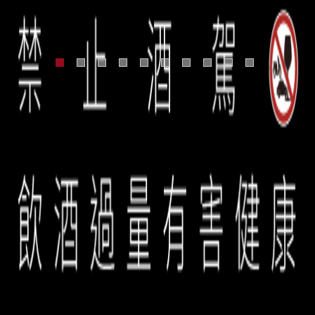
單寧收尾。即使酒精濃度達到13.9%，但
見的佳釀！
Blanc，同時也具備強大的力道，豐滿但內
但需要四年的窖藏來熟成。
現出強烈濃郁的Meursault產區的風土特色。
嘆的Meursault。
衡。這是一款相對來說適合早飲的酒款（筆
風味，展現出極佳的張力。尾韻悠長且有柔
Perrières，這支是我喝過最好的之一。
Raphaël Coche卻仍認為未臻完美。
斂，具有橡木味且容易入口。Coche混合了
因為2011的春季非常乾燥，葡萄藤很難生長
者品飲時間為陳放後五年），就算年輕時開
潤多汁的口感，有如觸電一樣令人驚艷，以
來自Maconnais南部和北部的葡萄酒，他是
得茂盛，葡萄因而嬌小結實，味道深邃。
瓶也不為過，但還是建議再陳放幾年表現會
非凡的口感給予味蕾最佳的滿足。
這樣說的：「我只使用好的葡萄來釀酒。」
此款酒目前還很年輕，應該至少有15年的窖
更佳。前幾年試飲過兩次，風格使終如一。
藏實力。若這兩年內要喝，建議倒入醒酒器
至少2小時後再享用。
Meursault 年產量約3,500 - 4,000瓶，最大
產量不超過5,000瓶。
誠品生活餐旅事業群 copyright © 2026 eslite spectrum all rights
reserved.