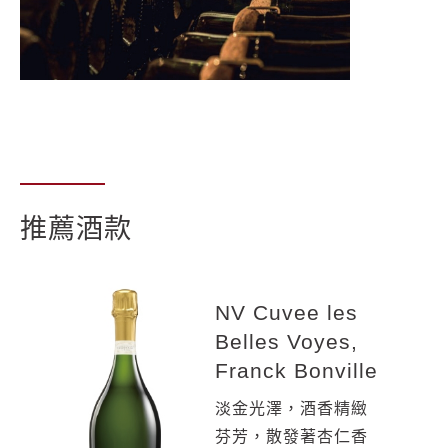
推薦酒款
NV Cuvee les
2005 Brut
NV Cuvee Extra
Belles Voyes,
Retrouvés Blanc
Brut, Franck
Franck Bonville
de Blancs,
Bonville
Franck Bonville
淡金光澤，酒香精緻
每公升僅含2.5克的含
芬芳，散發著杏仁香
糖量，釀製經過充分
淡金色澤，帶著蘋果