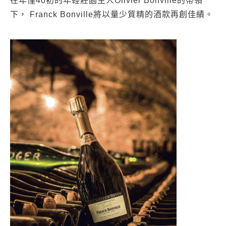
在年僅40初的年輕莊園主人Olivier Bonville的帶領
下， Franck Bonville將以量少質精的酒款再創佳績。