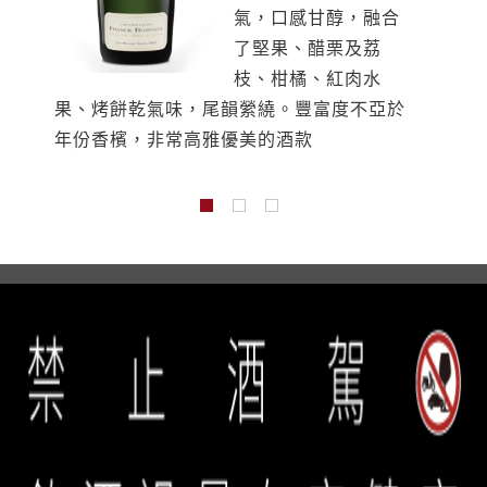
氣，口感甘醇，融合
的乳酸發酵，充滿白
的圓潤果香與些許礦
了堅果、醋栗及荔
色花香與奶油麵包捲
物氣味，口感適中，
枝、柑橘、紅肉水
的甜美香氣，在口中
層次優雅豐富
果、烤餅乾氣味，尾韻縈繞。豐富度不亞於
可感到其高雅純淨的質地，豐富絕妙。
年份香檳，非常高雅優美的酒款
誠品生活餐旅事業群 copyright © 2026 eslite spectrum all rights
reserved.