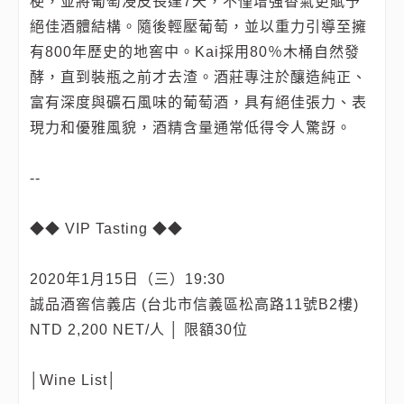
梗，並將葡萄浸皮長達7天，不僅增強香氣更賦予
絕佳酒體結構。隨後輕壓葡萄，並以重力引導至擁
有800年歷史的地窖中。Kai採用80％木桶自然發
酵，直到裝瓶之前才去渣。酒莊專注於釀造純正、
富有深度與礦石風味的葡萄酒，具有絕佳張力、表
現力和優雅風貌，酒精含量通常低得令人驚訝。
--
◆◆ VIP Tasting ◆◆
2020年1月15日（三）19:30
誠品酒窖信義店 (台北市信義區松高路11號B2樓)
NTD 2,200 NET/人 │ 限額30位
│Wine List│