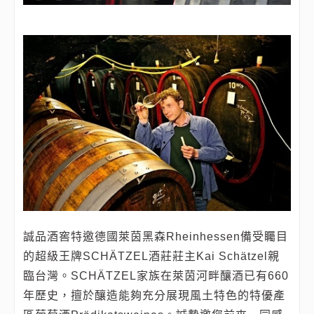
誠品酒窖特邀德國萊茵黑森Rheinhessen備受矚目
的超級王牌SCHÄTZEL酒莊莊主Kai Schätzel親
臨台灣。SCHÄTZEL家族在萊茵河畔釀酒已有660
年歷史，擅於釀造能夠充分展現風土特色的特優產