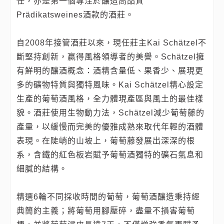
任，亦是第一個專注於釀造高品質
Prädikatsweines酒款的酒莊。
自2008年接管酒莊以來，現任莊主Kai Schätzel不
斷堅持創新，贏得風格領導者的美譽。Schätzel擁
有鮮明的釀酒概念：酒精含量低、果香少、展現更
多的礦物特質與獨特風味。Kai Schätzel精心設定
生產的葡萄酒風格，全力體現產區與風土的最佳樣
貌。酒莊使用生物動力法，Schätzel減少葡萄藤的
產量，以緩慢而完美的優雅成熟來取代年輕的酒體
表現。在陡峭的山坡上，葡萄藤發展出深深的根
系，含鐵的紅色板岩賦予葡萄酒獨特的礦石氣息和
細膩的結構。
精選6輪不同採收時間的葡萄，葡萄酒釀造秉持經
典簡約主義；將葡萄用腳壓碎，盡量不損害葡萄