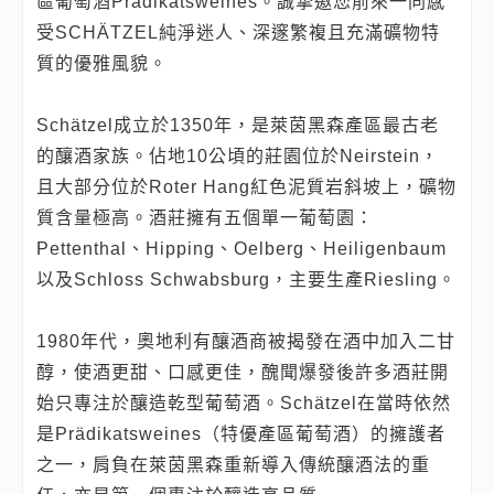
區葡萄酒Prädikatsweines。誠摯邀您前來一同感
受SCHÄTZEL純淨迷人、深邃繁複且充滿礦物特
質的優雅風貌。
Schätzel成立於1350年，是萊茵黑森產區最古老
的釀酒家族。佔地10公頃的莊園位於Neirstein，
且大部分位於Roter Hang紅色泥質岩斜坡上，礦物
質含量極高。酒莊擁有五個單一葡萄園：
Pettenthal、Hipping、Oelberg、Heiligenbaum
以及Schloss Schwabsburg，主要生產Riesling。
1980年代，奧地利有釀酒商被揭發在酒中加入二甘
醇，使酒更甜、口感更佳，醜聞爆發後許多酒莊開
始只專注於釀造乾型葡萄酒。Schätzel在當時依然
是Prädikatsweines（特優產區葡萄酒）的擁護者
之一，肩負在萊茵黑森重新導入傳統釀酒法的重