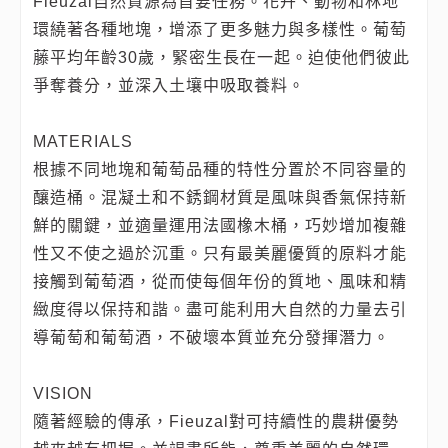
Fieuzal自然資源為首要任務。花卉、動物和林地
環繞著各種地塊，增添了更多魅力與多樣性。葡萄
藤平均年齡30歲，緊密生長在一起。迫使他們彼此
爭奪養分，並深入土壤中吸取養料。
MATERIALS
根據不同地塊和葡萄品種的特性分置於不同容量的
釀造桶。混凝土和不銹鋼材質是風味與香氣保持新
鮮的關鍵，並適量運用法國橡木桶，巧妙增加複雜
性又不使之過於沉重。只有最美麗優質的原料才能
接觸到葡萄酒，從而使每個年份的質地、風味和精
緻度得以保持和諧。盡可能利用大自然的力量去引
導葡萄和葡萄酒，不破壞本質並充分發揮潛力。
VISION
隨著經驗的傳承，Fieuzal對可持續性的農耕優勢