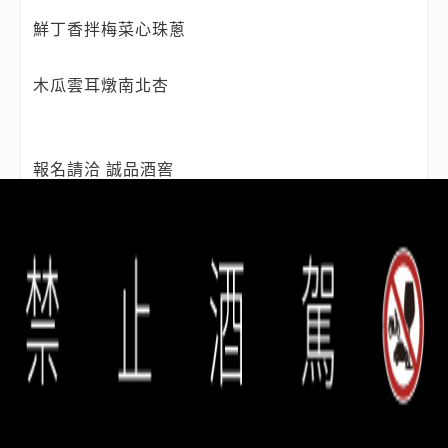
鮮丁香拌梅菜心珠蔥
木瓜雲耳燉南北杏
報名請洽 誠品酒窖
安和店 02-2755-2889 / 敦南店 02-6638-7589
信義店 02-6639-9907 / 台中店 04-3609-5755
※誠品酒窖保留活動內容最終解釋權