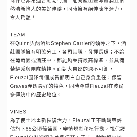
條件也非常適合紅葡萄酒，能夠產出豐沛飽滿且依
然清新怡人的美好佳釀，同時擁有絕佳陳年潛力，
令人驚艷！
TEAM
在Quinn與釀酒師Stephen Carrier的領導之下，酒
莊團隊擁有明確分工，各司其職、發揮長處；不論
在葡萄園或酒莊中，都能夠秉持最高標準，並具備
榮耀感與團隊精神。面對大自然的深不可測，
Fieuzal團隊每個成員都明白自己身負重任：保留
Graves產區最好的特色，同時尊重Fieuzal在波爾
多傳統中的歷史地位。
VINES
為了使土地重新恢復活力，Fieuzal正不斷觀察評
估旗下85公頃葡萄園，審慎規劃移植行動，視保護