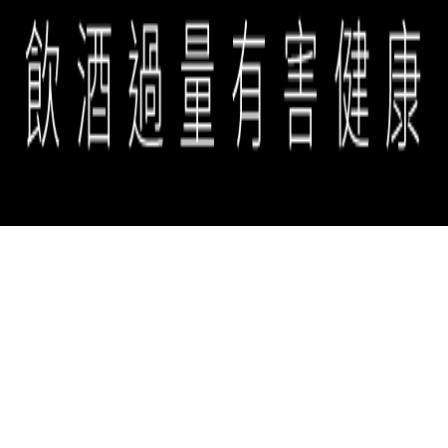
誠品生活餐旅事業群 copyright © 2026 eslite spectrum all rights
reserved.