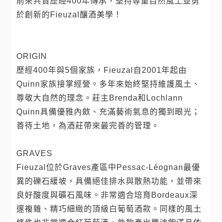
前來共賞歷經400年傳承，堅持尊重自然風土並勇
於創新的Fieuzal釀酒美學！
ORIGIN
歷經400年與5個家族，Fieuzal自2001年起由
Quinn家族接掌經營。多年來始終堅持維護風土、
尊敬大自然的理念。莊主Brenda和Lochlann
Quinn具備優雅內斂、充滿藝術氣息的獨到眼光；
善待土地，為酒莊帶來最完善的管理。
GRAVES
Fieuzal位於Graves產區中Pessac-Léognan最優
異的礫石緩坡，具備絕佳排水與散熱功能，並帶來
良好酸度與礦石風味。非常適合培育Bordeaux深
邃複雜、精巧細緻的頂級白葡萄酒款。同樣的風土