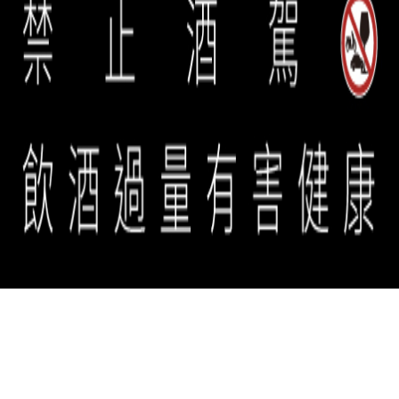
誠品生活餐旅事業群 copyright © 2026 eslite spectrum all rights
reserved.