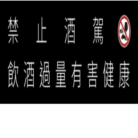
誠品生活餐旅事業群 copyright © 2026 eslite spectrum all rights
reserved.